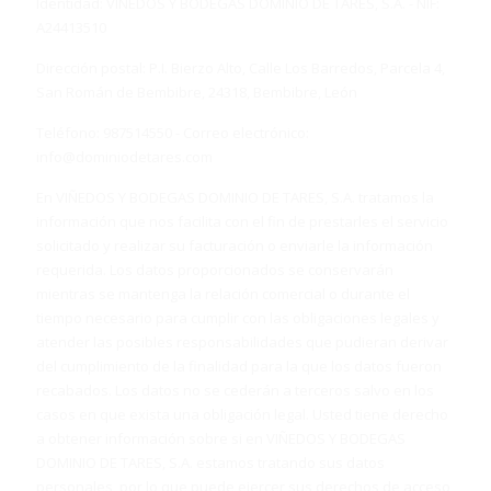
Identidad: VIÑEDOS Y BODEGAS DOMINIO DE TARES, S.A. - NIF:
A24413510
Dirección postal: P.I. Bierzo Alto, Calle Los Barredos, Parcela 4,
San Román de Bembibre, 24318, Bembibre, León
Teléfono: 987514550 - Correo electrónico:
info@dominiodetares.com
En VIÑEDOS Y BODEGAS DOMINIO DE TARES, S.A. tratamos la
información que nos facilita con el fin de prestarles el servicio
solicitado y realizar su facturación o enviarle la información
requerida. Los datos proporcionados se conservarán
mientras se mantenga la relación comercial o durante el
tiempo necesario para cumplir con las obligaciones legales y
atender las posibles responsabilidades que pudieran derivar
del cumplimiento de la finalidad para la que los datos fueron
recabados. Los datos no se cederán a terceros salvo en los
casos en que exista una obligación legal. Usted tiene derecho
a obtener información sobre si en VIÑEDOS Y BODEGAS
DOMINIO DE TARES, S.A. estamos tratando sus datos
personales, por lo que puede ejercer sus derechos de acceso,