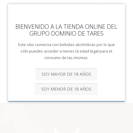
rectificación, supresión y portabilidad de datos y oposición y
CONFIRMAR EDAD
limitación a su tratamiento ante VIÑEDOS Y BODEGAS DOMINIO
DE TARES, S.A., P.I. Bierzo Alto, Calle Los Barredos, Parcela 4,
San Román de Bembibre, 24318, Bembibre, León o en la
BIENVENIDO A LA TIENDA ONLINE DEL
dirección de correo electrónico info@dominiodetares.com,
GRUPO DOMINIO DE TARES
adjuntando copia de su DNI o documento equivalente.
Este sitio comercia con bebidas alcohólicas por lo que
Asimismo, solicitamos su autorización para ofrecerle
sólo puedes acceder si tienes la edad legal para el
productos y servicios relacionados con los contratados y
consumo de las mismas.
fidelizarle como cliente.
SOY MAYOR DE 18 AÑOS
SOY MENOR DE 18 AÑOS